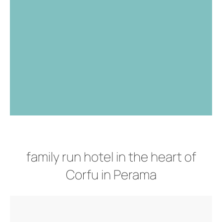
Εγγύηση χαμηλότερης τιμής
Ειδικές Προσφορές
Early Check-in (Ανάλογα την
διαθεσιμότητα)
Late Check-out (Ανάλογα την
διαθεσιμότητα)
family run hotel in the heart of
Corfu in Perama