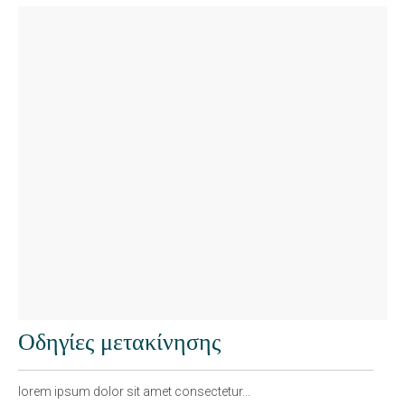
Κάντε κράτηση
Κάντε κράτηση με εμάς απολαύστε τα οφέλη
Εγγύηση χαμηλότερης τιμής
Ειδικές Προσφορές
Early check-in & late check out
Οδηγίες μετακίνησης
ΠΕΡΙΣΣΌΤΕΡΑ
lorem ipsum dolor sit amet consectetur...