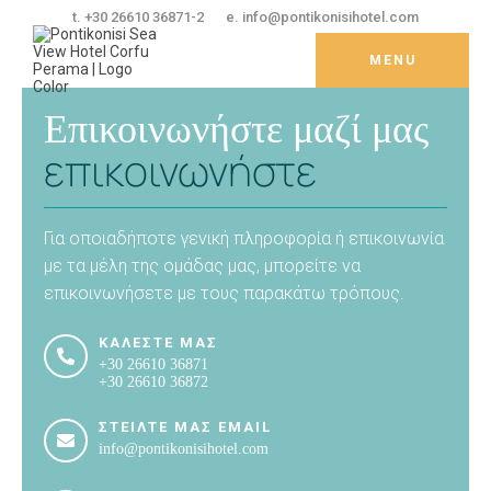
t. +30 26610 36871-2
e. info@pontikonisihotel.com
MENU
ΔΙΑΜΟΝΉ
Επικοινωνήστε μαζί μας
Διαμονή
επικοινωνήστε
Παροχές & Υπηρεσίες
Δωμάτια
Σουίτες
Φαγητό & Ποτό
Για οποιαδήποτε γενική πληροφορία ή επικοινωνία
ΤΟΠΟΘΕΣΊΑ
με τα μέλη της ομάδας μας, μπορείτε να
Κέρκυρα
επικοινωνήσετε με τους παρακάτω τρόπους.
Πέραμα
Tα καλύτερα μέρη και ενδιαφέρουσες
ΚΑΛΈΣΤΕ ΜΑΣ
δραστηριότητες
+30 26610 36871
Αξιοθέατα στην Κέρκυρα
+30 26610 36872
HEALTH FIRST
ΣΤΕΊΛΤΕ ΜΑΣ EMAIL
info@pontikonisihotel.com
MAPS & DISTANCES